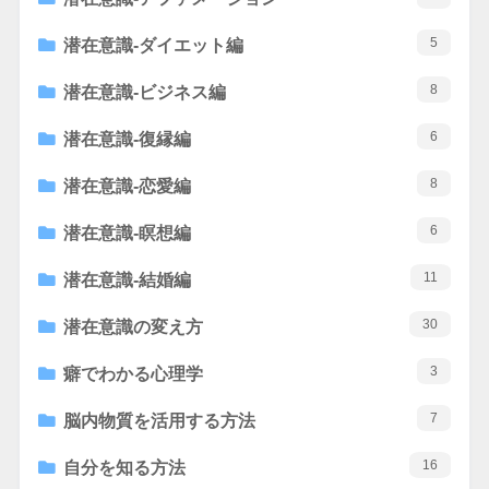
5
潜在意識-ダイエット編
8
潜在意識-ビジネス編
6
潜在意識-復縁編
8
潜在意識-恋愛編
6
潜在意識-瞑想編
11
潜在意識-結婚編
30
潜在意識の変え方
3
癖でわかる心理学
7
脳内物質を活用する方法
16
自分を知る方法