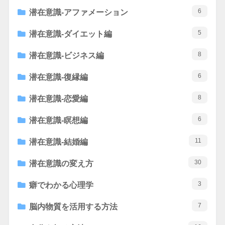
6
潜在意識-アファメーション
5
潜在意識-ダイエット編
8
潜在意識-ビジネス編
6
潜在意識-復縁編
8
潜在意識-恋愛編
6
潜在意識-瞑想編
11
潜在意識-結婚編
30
潜在意識の変え方
3
癖でわかる心理学
7
脳内物質を活用する方法