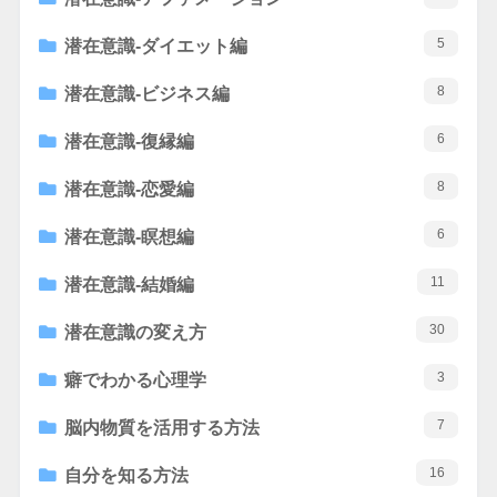
5
潜在意識-ダイエット編
8
潜在意識-ビジネス編
6
潜在意識-復縁編
8
潜在意識-恋愛編
6
潜在意識-瞑想編
11
潜在意識-結婚編
30
潜在意識の変え方
3
癖でわかる心理学
7
脳内物質を活用する方法
16
自分を知る方法