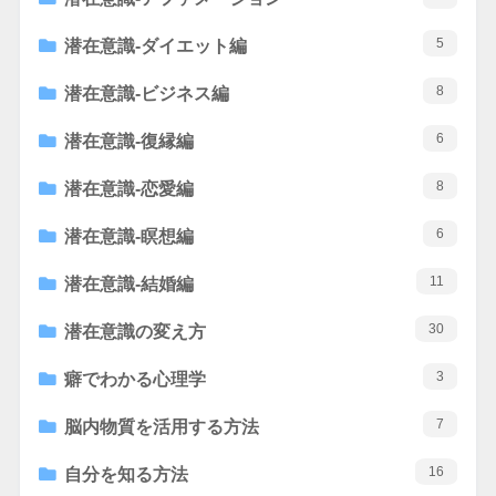
5
潜在意識-ダイエット編
8
潜在意識-ビジネス編
6
潜在意識-復縁編
8
潜在意識-恋愛編
6
潜在意識-瞑想編
11
潜在意識-結婚編
30
潜在意識の変え方
3
癖でわかる心理学
7
脳内物質を活用する方法
16
自分を知る方法