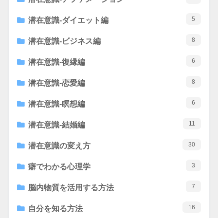
5
潜在意識-ダイエット編
8
潜在意識-ビジネス編
6
潜在意識-復縁編
8
潜在意識-恋愛編
6
潜在意識-瞑想編
11
潜在意識-結婚編
30
潜在意識の変え方
3
癖でわかる心理学
7
脳内物質を活用する方法
16
自分を知る方法