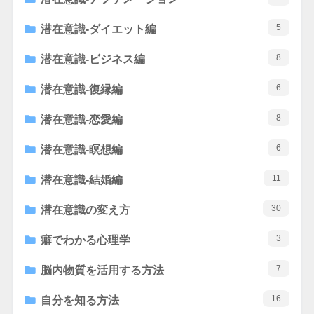
5
潜在意識-ダイエット編
8
潜在意識-ビジネス編
6
潜在意識-復縁編
8
潜在意識-恋愛編
6
潜在意識-瞑想編
11
潜在意識-結婚編
30
潜在意識の変え方
3
癖でわかる心理学
7
脳内物質を活用する方法
16
自分を知る方法