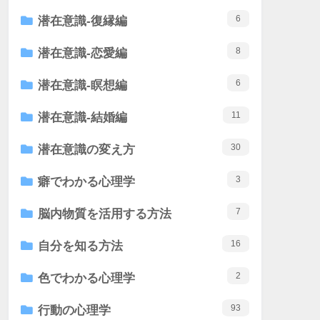
6
潜在意識-復縁編
8
潜在意識-恋愛編
6
潜在意識-瞑想編
11
潜在意識-結婚編
30
潜在意識の変え方
3
癖でわかる心理学
7
脳内物質を活用する方法
16
自分を知る方法
2
色でわかる心理学
93
行動の心理学