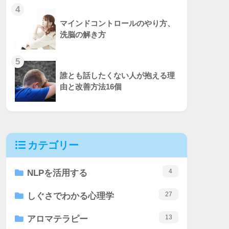
4
マインドコントロールのやり方、
洗脳の解き方
5
誰とも話したくない人が抱える理
由と改善方法16個
カテゴリー
4
NLPを活用する
27
しぐさでわかる心理学
13
アロマテラピー