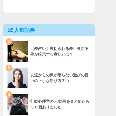
人気記事
1
【夢占い】裏切られる夢、裏切る
夢が暗示する意味とは？
2
友達からの気が乗らない遊びの誘
いの上手な断り方７つ
3
行動心理学の○○効果をまとめたら
３０個ありました