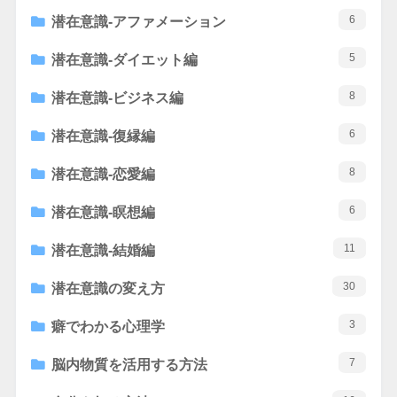
6
潜在意識-アファメーション
5
潜在意識-ダイエット編
8
潜在意識-ビジネス編
6
潜在意識-復縁編
8
潜在意識-恋愛編
6
潜在意識-瞑想編
11
潜在意識-結婚編
30
潜在意識の変え方
3
癖でわかる心理学
7
脳内物質を活用する方法