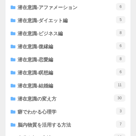
6
潜在意識-アファメーション
5
潜在意識-ダイエット編
8
潜在意識-ビジネス編
6
潜在意識-復縁編
8
潜在意識-恋愛編
6
潜在意識-瞑想編
11
潜在意識-結婚編
30
潜在意識の変え方
3
癖でわかる心理学
7
脳内物質を活用する方法