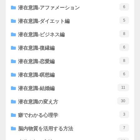
6
潜在意識-アファメーション
5
潜在意識-ダイエット編
8
潜在意識-ビジネス編
6
潜在意識-復縁編
8
潜在意識-恋愛編
6
潜在意識-瞑想編
11
潜在意識-結婚編
30
潜在意識の変え方
3
癖でわかる心理学
7
脳内物質を活用する方法