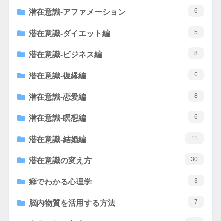
6
潜在意識-アファメーション
5
潜在意識-ダイエット編
8
潜在意識-ビジネス編
6
潜在意識-復縁編
8
潜在意識-恋愛編
6
潜在意識-瞑想編
11
潜在意識-結婚編
30
潜在意識の変え方
3
癖でわかる心理学
7
脳内物質を活用する方法