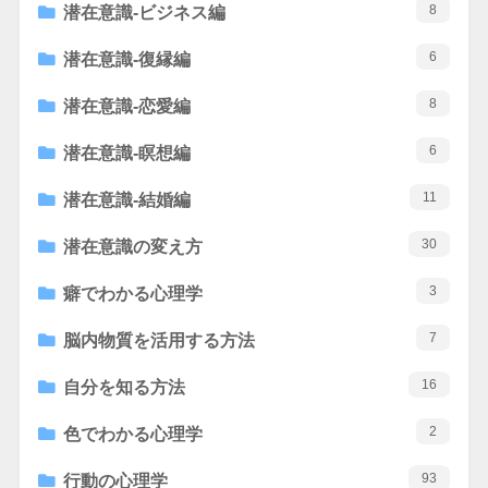
8
潜在意識-ビジネス編
6
潜在意識-復縁編
8
潜在意識-恋愛編
6
潜在意識-瞑想編
11
潜在意識-結婚編
30
潜在意識の変え方
3
癖でわかる心理学
7
脳内物質を活用する方法
16
自分を知る方法
2
色でわかる心理学
93
行動の心理学