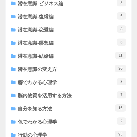
8
潜在意識-ビジネス編
6
潜在意識-復縁編
8
潜在意識-恋愛編
6
潜在意識-瞑想編
11
潜在意識-結婚編
30
潜在意識の変え方
3
癖でわかる心理学
7
脳内物質を活用する方法
16
自分を知る方法
2
色でわかる心理学
93
行動の心理学