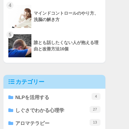
4
マインドコントロールのやり方、
洗脳の解き方
5
誰とも話したくない人が抱える理
由と改善方法16個
カテゴリー
4
NLPを活用する
27
しぐさでわかる心理学
13
アロマテラピー