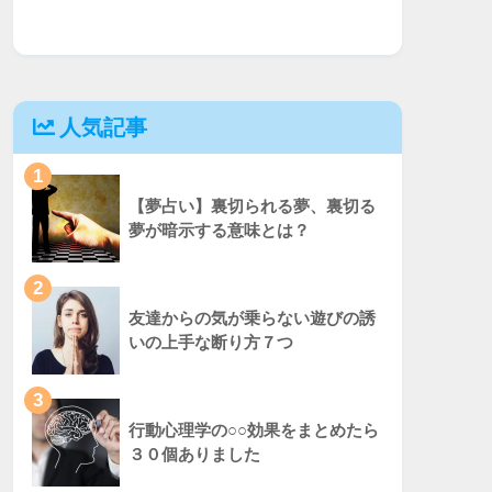
人気記事
1
【夢占い】裏切られる夢、裏切る
夢が暗示する意味とは？
2
友達からの気が乗らない遊びの誘
いの上手な断り方７つ
3
行動心理学の○○効果をまとめたら
３０個ありました