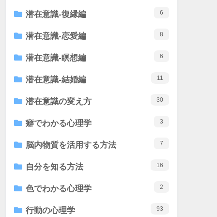
6
潜在意識-復縁編
8
潜在意識-恋愛編
6
潜在意識-瞑想編
11
潜在意識-結婚編
30
潜在意識の変え方
3
癖でわかる心理学
7
脳内物質を活用する方法
16
自分を知る方法
2
色でわかる心理学
93
行動の心理学