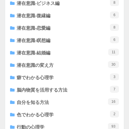
8
潜在意識-ビジネス編
6
潜在意識-復縁編
8
潜在意識-恋愛編
6
潜在意識-瞑想編
11
潜在意識-結婚編
30
潜在意識の変え方
3
癖でわかる心理学
7
脳内物質を活用する方法
16
自分を知る方法
2
色でわかる心理学
93
行動の心理学