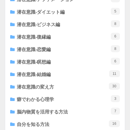
5
潜在意識-ダイエット編
8
潜在意識-ビジネス編
6
潜在意識-復縁編
8
潜在意識-恋愛編
6
潜在意識-瞑想編
11
潜在意識-結婚編
30
潜在意識の変え方
3
癖でわかる心理学
7
脳内物質を活用する方法
16
自分を知る方法