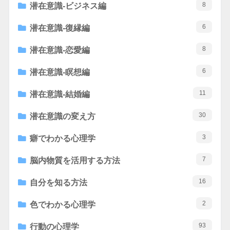
8
潜在意識-ビジネス編
6
潜在意識-復縁編
8
潜在意識-恋愛編
6
潜在意識-瞑想編
11
潜在意識-結婚編
30
潜在意識の変え方
3
癖でわかる心理学
7
脳内物質を活用する方法
16
自分を知る方法
2
色でわかる心理学
93
行動の心理学