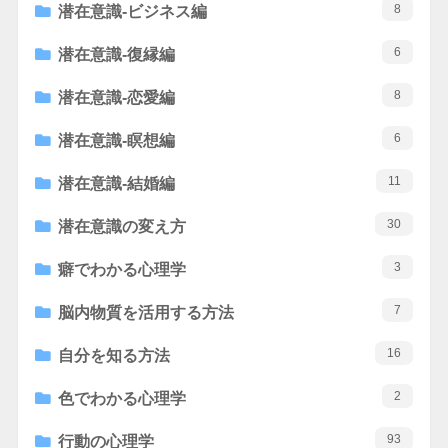
8
潜在意識-ビジネス編
6
潜在意識-復縁編
8
潜在意識-恋愛編
6
潜在意識-瞑想編
11
潜在意識-結婚編
30
潜在意識の変え方
3
癖でわかる心理学
7
脳内物質を活用する方法
16
自分を知る方法
2
色でわかる心理学
93
行動の心理学