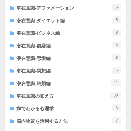
6
潜在意識-アファメーション
5
潜在意識-ダイエット編
8
潜在意識-ビジネス編
6
潜在意識-復縁編
8
潜在意識-恋愛編
6
潜在意識-瞑想編
11
潜在意識-結婚編
30
潜在意識の変え方
3
癖でわかる心理学
7
脳内物質を活用する方法