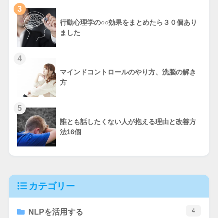
3
行動心理学の○○効果をまとめたら３０個あり
ました
4
マインドコントロールのやり方、洗脳の解き
方
5
誰とも話したくない人が抱える理由と改善方
法16個
カテゴリー
4
NLPを活用する