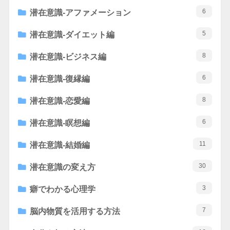
6
潜在意識-アファメーション
5
潜在意識-ダイエット編
8
潜在意識-ビジネス編
6
潜在意識-復縁編
8
潜在意識-恋愛編
6
潜在意識-瞑想編
11
潜在意識-結婚編
30
潜在意識の変え方
3
癖でわかる心理学
7
脳内物質を活用する方法