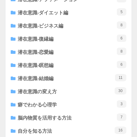
5
潜在意識-ダイエット編
8
潜在意識-ビジネス編
6
潜在意識-復縁編
8
潜在意識-恋愛編
6
潜在意識-瞑想編
11
潜在意識-結婚編
30
潜在意識の変え方
3
癖でわかる心理学
7
脳内物質を活用する方法
16
自分を知る方法