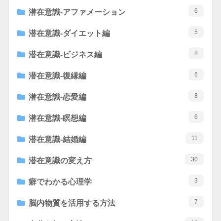
6
潜在意識-アファメーション
5
潜在意識-ダイエット編
8
潜在意識-ビジネス編
6
潜在意識-復縁編
8
潜在意識-恋愛編
6
潜在意識-瞑想編
11
潜在意識-結婚編
30
潜在意識の変え方
3
癖でわかる心理学
7
脳内物質を活用する方法