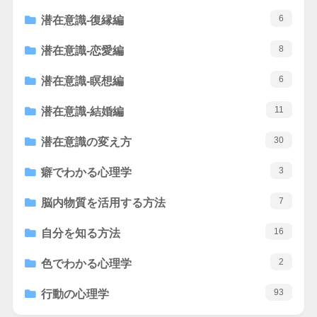
6
潜在意識-復縁編
8
潜在意識-恋愛編
6
潜在意識-瞑想編
11
潜在意識-結婚編
30
潜在意識の変え方
3
癖でわかる心理学
7
脳内物質を活用する方法
16
自分を知る方法
2
色でわかる心理学
93
行動の心理学