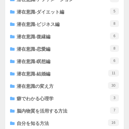
5
潜在意識-ダイエット編
8
潜在意識-ビジネス編
6
潜在意識-復縁編
8
潜在意識-恋愛編
6
潜在意識-瞑想編
11
潜在意識-結婚編
30
潜在意識の変え方
3
癖でわかる心理学
7
脳内物質を活用する方法
16
自分を知る方法