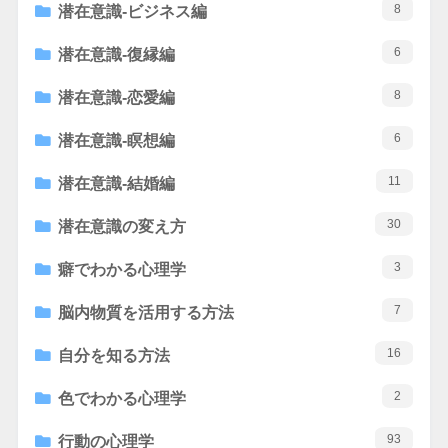
8
潜在意識-ビジネス編
6
潜在意識-復縁編
8
潜在意識-恋愛編
6
潜在意識-瞑想編
11
潜在意識-結婚編
30
潜在意識の変え方
3
癖でわかる心理学
7
脳内物質を活用する方法
16
自分を知る方法
2
色でわかる心理学
93
行動の心理学