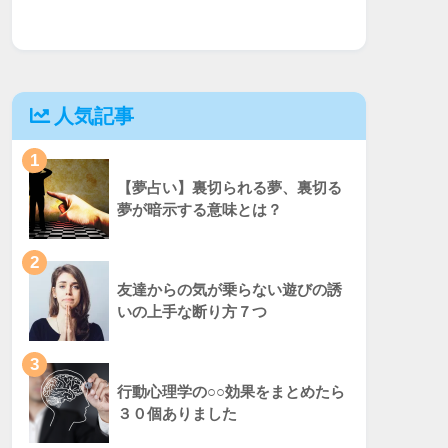
人気記事
1
【夢占い】裏切られる夢、裏切る
夢が暗示する意味とは？
2
友達からの気が乗らない遊びの誘
いの上手な断り方７つ
3
行動心理学の○○効果をまとめたら
３０個ありました