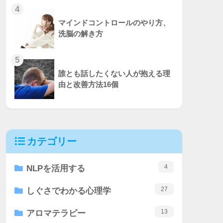
4
マインドコントロールのやり方、
洗脳の解き方
5
誰とも話したくない人が抱える理
由と改善方法16個
カテゴリー
4
NLPを活用する
27
しぐさでわかる心理学
13
アロマテラピー