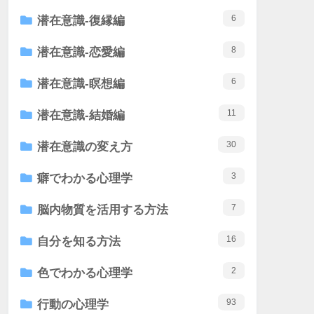
6
潜在意識-復縁編
8
潜在意識-恋愛編
6
潜在意識-瞑想編
11
潜在意識-結婚編
30
潜在意識の変え方
3
癖でわかる心理学
7
脳内物質を活用する方法
16
自分を知る方法
2
色でわかる心理学
93
行動の心理学