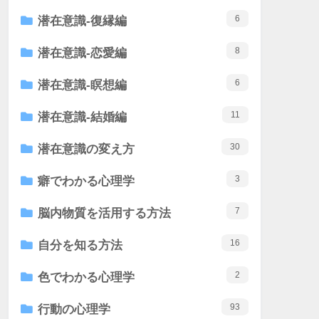
6
潜在意識-復縁編
8
潜在意識-恋愛編
6
潜在意識-瞑想編
11
潜在意識-結婚編
30
潜在意識の変え方
3
癖でわかる心理学
7
脳内物質を活用する方法
16
自分を知る方法
2
色でわかる心理学
93
行動の心理学