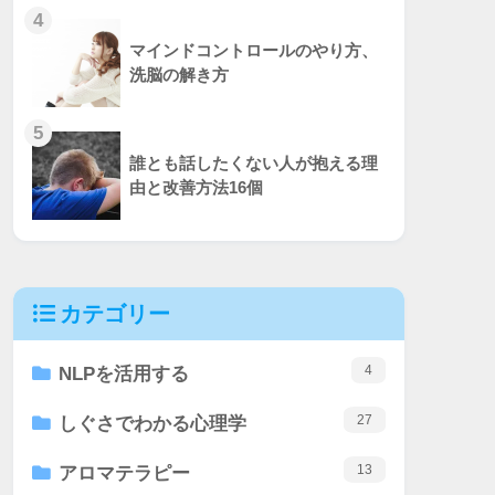
4
マインドコントロールのやり方、
洗脳の解き方
5
誰とも話したくない人が抱える理
由と改善方法16個
カテゴリー
4
NLPを活用する
27
しぐさでわかる心理学
13
アロマテラピー