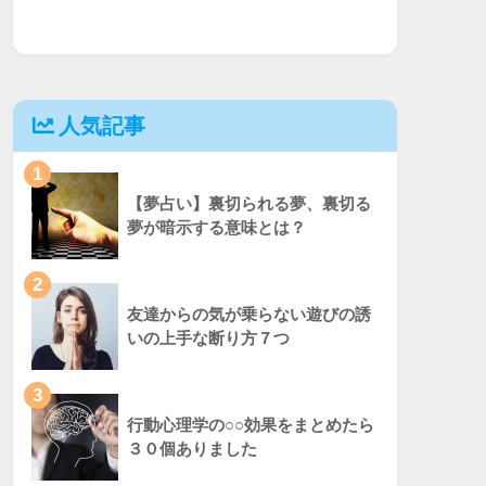
人気記事
1
【夢占い】裏切られる夢、裏切る
夢が暗示する意味とは？
2
友達からの気が乗らない遊びの誘
いの上手な断り方７つ
3
行動心理学の○○効果をまとめたら
３０個ありました