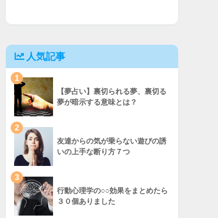
人気記事
1
【夢占い】裏切られる夢、裏切る
夢が暗示する意味とは？
2
友達からの気が乗らない遊びの誘
いの上手な断り方７つ
3
行動心理学の○○効果をまとめたら
３０個ありました