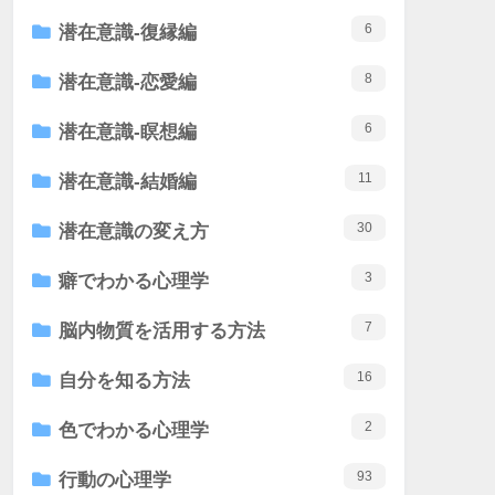
6
潜在意識-復縁編
8
潜在意識-恋愛編
6
潜在意識-瞑想編
11
潜在意識-結婚編
30
潜在意識の変え方
3
癖でわかる心理学
7
脳内物質を活用する方法
16
自分を知る方法
2
色でわかる心理学
93
行動の心理学