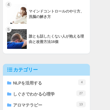
4
マインドコントロールのやり方、
洗脳の解き方
5
誰とも話したくない人が抱える理
由と改善方法16個
カテゴリー
4
NLPを活用する
27
しぐさでわかる心理学
13
アロマテラピー