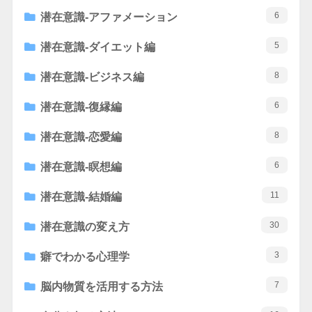
6
潜在意識-アファメーション
5
潜在意識-ダイエット編
8
潜在意識-ビジネス編
6
潜在意識-復縁編
8
潜在意識-恋愛編
6
潜在意識-瞑想編
11
潜在意識-結婚編
30
潜在意識の変え方
3
癖でわかる心理学
7
脳内物質を活用する方法