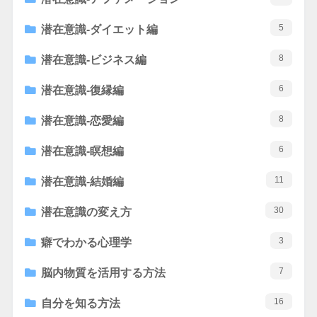
5
潜在意識-ダイエット編
8
潜在意識-ビジネス編
6
潜在意識-復縁編
8
潜在意識-恋愛編
6
潜在意識-瞑想編
11
潜在意識-結婚編
30
潜在意識の変え方
3
癖でわかる心理学
7
脳内物質を活用する方法
16
自分を知る方法