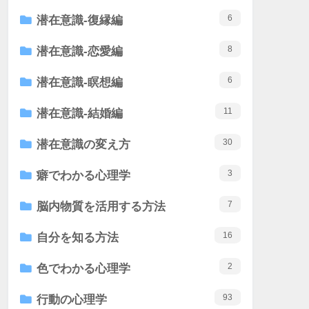
6
潜在意識-復縁編
8
潜在意識-恋愛編
6
潜在意識-瞑想編
11
潜在意識-結婚編
30
潜在意識の変え方
3
癖でわかる心理学
7
脳内物質を活用する方法
16
自分を知る方法
2
色でわかる心理学
93
行動の心理学