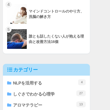
4
マインドコントロールのやり方、
洗脳の解き方
5
誰とも話したくない人が抱える理
由と改善方法16個
カテゴリー
4
NLPを活用する
27
しぐさでわかる心理学
13
アロマテラピー