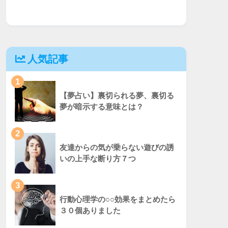
人気記事
1
【夢占い】裏切られる夢、裏切る
夢が暗示する意味とは？
2
友達からの気が乗らない遊びの誘
いの上手な断り方７つ
3
行動心理学の○○効果をまとめたら
３０個ありました