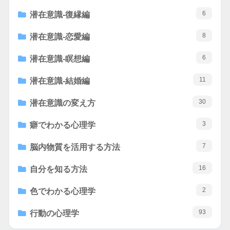
6
潜在意識-復縁編
8
潜在意識-恋愛編
6
潜在意識-瞑想編
11
潜在意識-結婚編
30
潜在意識の変え方
3
癖でわかる心理学
7
脳内物質を活用する方法
16
自分を知る方法
2
色でわかる心理学
93
行動の心理学