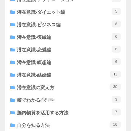
5
潜在意識-ダイエット編
8
潜在意識-ビジネス編
6
潜在意識-復縁編
8
潜在意識-恋愛編
6
潜在意識-瞑想編
11
潜在意識-結婚編
30
潜在意識の変え方
3
癖でわかる心理学
7
脳内物質を活用する方法
16
自分を知る方法