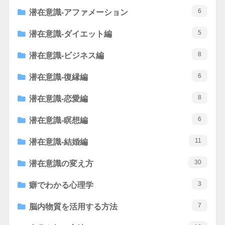
6
潜在意識-アファメーション
5
潜在意識-ダイエット編
8
潜在意識-ビジネス編
6
潜在意識-復縁編
8
潜在意識-恋愛編
6
潜在意識-瞑想編
11
潜在意識-結婚編
30
潜在意識の変え方
3
癖でわかる心理学
7
脳内物質を活用する方法