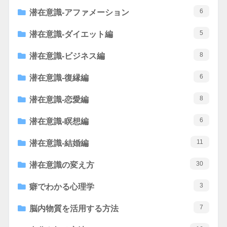
6
潜在意識-アファメーション
5
潜在意識-ダイエット編
8
潜在意識-ビジネス編
6
潜在意識-復縁編
8
潜在意識-恋愛編
6
潜在意識-瞑想編
11
潜在意識-結婚編
30
潜在意識の変え方
3
癖でわかる心理学
7
脳内物質を活用する方法