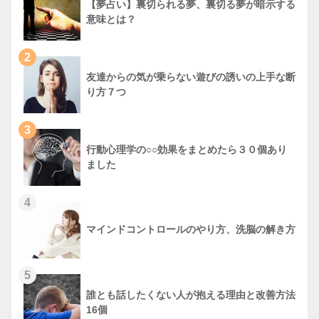
【夢占い】裏切られる夢、裏切る夢が暗示する
意味とは？
2
友達からの気が乗らない遊びの誘いの上手な断
り方７つ
3
行動心理学の○○効果をまとめたら３０個あり
ました
4
マインドコントロールのやり方、洗脳の解き方
5
誰とも話したくない人が抱える理由と改善方法
16個