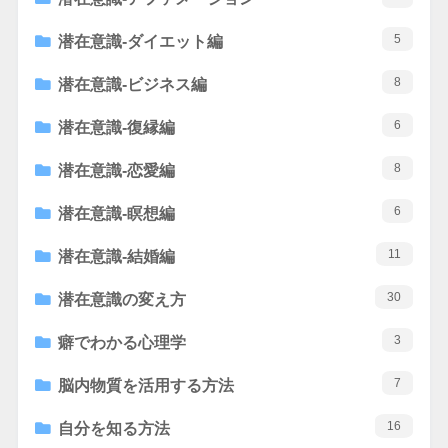
5
潜在意識-ダイエット編
8
潜在意識-ビジネス編
6
潜在意識-復縁編
8
潜在意識-恋愛編
6
潜在意識-瞑想編
11
潜在意識-結婚編
30
潜在意識の変え方
3
癖でわかる心理学
7
脳内物質を活用する方法
16
自分を知る方法