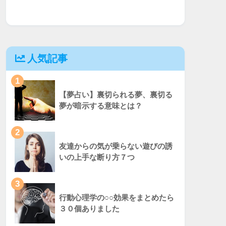
人気記事
1
【夢占い】裏切られる夢、裏切る
夢が暗示する意味とは？
2
友達からの気が乗らない遊びの誘
いの上手な断り方７つ
3
行動心理学の○○効果をまとめたら
３０個ありました