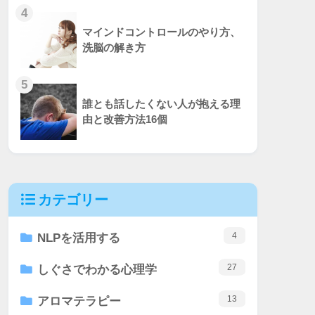
4
マインドコントロールのやり方、
洗脳の解き方
5
誰とも話したくない人が抱える理
由と改善方法16個
カテゴリー
4
NLPを活用する
27
しぐさでわかる心理学
13
アロマテラピー