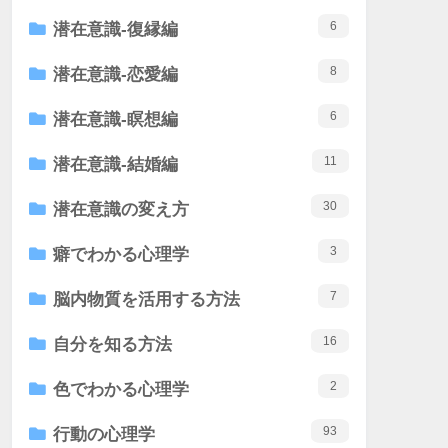
6
潜在意識-復縁編
8
潜在意識-恋愛編
6
潜在意識-瞑想編
11
潜在意識-結婚編
30
潜在意識の変え方
3
癖でわかる心理学
7
脳内物質を活用する方法
16
自分を知る方法
2
色でわかる心理学
93
行動の心理学