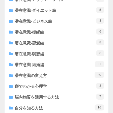
5
潜在意識-ダイエット編
8
潜在意識-ビジネス編
6
潜在意識-復縁編
8
潜在意識-恋愛編
6
潜在意識-瞑想編
11
潜在意識-結婚編
30
潜在意識の変え方
3
癖でわかる心理学
7
脳内物質を活用する方法
16
自分を知る方法