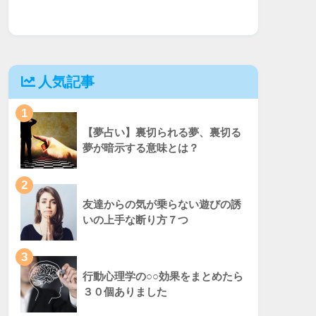
人気記事
1
【夢占い】裏切られる夢、裏切る
夢が暗示する意味とは？
2
友達からの気が乗らない遊びの誘
いの上手な断り方７つ
3
行動心理学の○○効果をまとめたら
３０個ありました