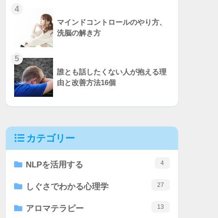
4
マインドコントロールのやり方、
洗脳の解き方
5
誰とも話したくない人が抱える理
由と改善方法16個
カテゴリー
4
NLPを活用する
27
しぐさでわかる心理学
13
アロマテラピー