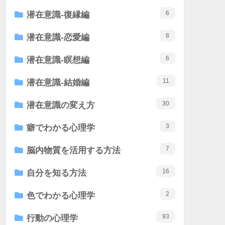
6
潜在意識-復縁編
8
潜在意識-恋愛編
6
潜在意識-瞑想編
11
潜在意識-結婚編
30
潜在意識の変え方
3
癖でわかる心理学
7
脳内物質を活用する方法
16
自分を知る方法
2
色でわかる心理学
93
行動の心理学