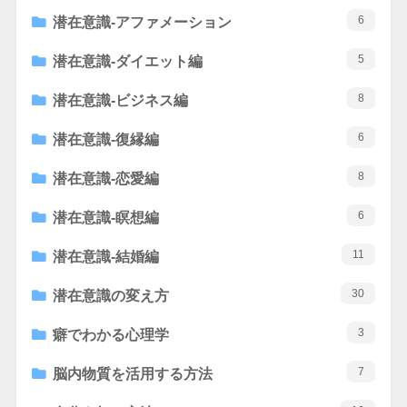
6
潜在意識-アファメーション
5
潜在意識-ダイエット編
8
潜在意識-ビジネス編
6
潜在意識-復縁編
8
潜在意識-恋愛編
6
潜在意識-瞑想編
11
潜在意識-結婚編
30
潜在意識の変え方
3
癖でわかる心理学
7
脳内物質を活用する方法