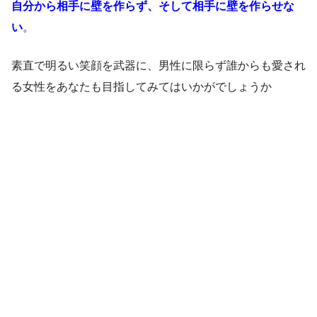
自分から相手に壁を作らず、そして相手に壁を作らせな
い
。
素直で明るい笑顔を武器に、男性に限らず誰からも愛され
る女性をあなたも目指してみてはいかがでしょうか