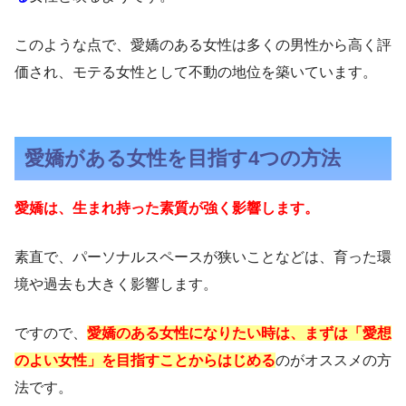
このような点で、愛嬌のある女性は多くの男性から高く評
価され、モテる女性として不動の地位を築いています。
愛嬌がある女性を目指す4つの方法
愛嬌は、生まれ持った素質が強く影響します。
素直で、パーソナルスペースが狭いことなどは、育った環
境や過去も大きく影響します。
ですので、
愛嬌のある女性になりたい時は、まずは「愛想
のよい女性」を目指すことからはじめる
のがオススメの方
法です。