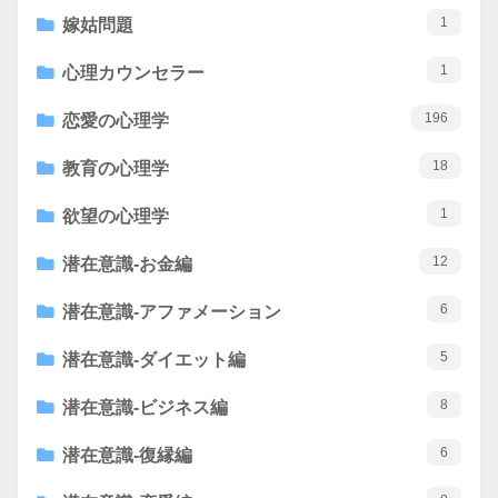
1
嫁姑問題
1
心理カウンセラー
196
恋愛の心理学
18
教育の心理学
1
欲望の心理学
12
潜在意識-お金編
6
潜在意識-アファメーション
5
潜在意識-ダイエット編
8
潜在意識-ビジネス編
6
潜在意識-復縁編