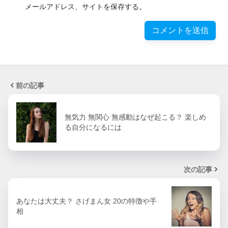
メールアドレス、サイトを保存する。
前の記事
無気力 無関心 無感動はなぜ起こる？ 楽しめ
る自分になるには
次の記事
あなたは大丈夫？ さげまん女 20の特徴や手
相