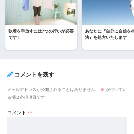
執着を手放すには7つの行いが必要
あなたに『自分に自信を
です！
法』を処方いたします
コメントを残す
メールアドレスが公開されることはありません。
※
が付いてい
る欄は必須項目です
コメント
※