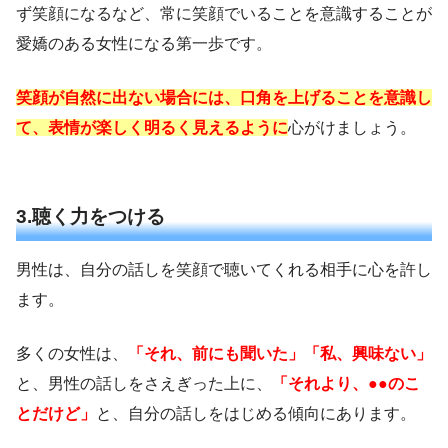
ず笑顔になるなど、常に笑顔でいることを意識することが
愛嬌のある女性になる第一歩です。
笑顔が自然に出ない場合には、口角を上げることを意識し
て、表情が楽しく明るく見えるように
心がけましょう。
3.聴く力をつける
男性は、自分の話しを笑顔で聴いてくれる相手に心を許し
ます。
多くの女性は、
「それ、前にも聞いた」「私、興味ない」
と、男性の話しをさえぎった上に、
「それより、●●のこ
とだけど」
と、自分の話しをはじめる傾向にあります。