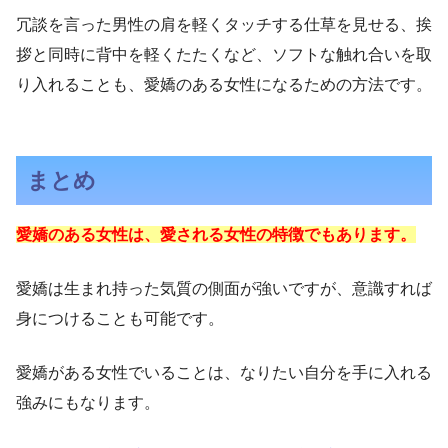
冗談を言った男性の肩を軽くタッチする仕草を見せる、挨
拶と同時に背中を軽くたたくなど、ソフトな触れ合いを取
り入れることも、愛嬌のある女性になるための方法です。
まとめ
愛嬌のある女性は、愛される女性の特徴でもあります。
愛嬌は生まれ持った気質の側面が強いですが、意識すれば
身につけることも可能です。
愛嬌がある女性でいることは、なりたい自分を手に入れる
強みにもなります。