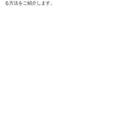
る方法をご紹介します。