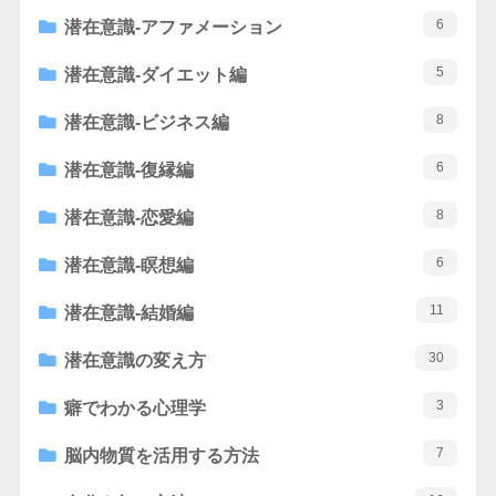
6
潜在意識-アファメーション
5
潜在意識-ダイエット編
8
潜在意識-ビジネス編
6
潜在意識-復縁編
8
潜在意識-恋愛編
6
潜在意識-瞑想編
11
潜在意識-結婚編
30
潜在意識の変え方
3
癖でわかる心理学
7
脳内物質を活用する方法