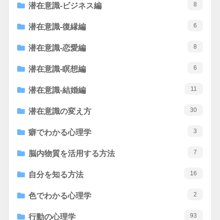
8
潜在意識-ビジネス編
6
潜在意識-復縁編
8
潜在意識-恋愛編
6
潜在意識-瞑想編
11
潜在意識-結婚編
30
潜在意識の変え方
3
癖でわかる心理学
7
脳内物質を活用する方法
16
自分を知る方法
2
色でわかる心理学
93
行動の心理学