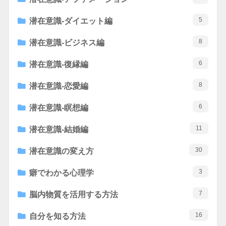
5
潜在意識-ダイエット編
8
潜在意識-ビジネス編
6
潜在意識-復縁編
8
潜在意識-恋愛編
6
潜在意識-瞑想編
11
潜在意識-結婚編
30
潜在意識の変え方
3
癖でわかる心理学
7
脳内物質を活用する方法
16
自分を知る方法