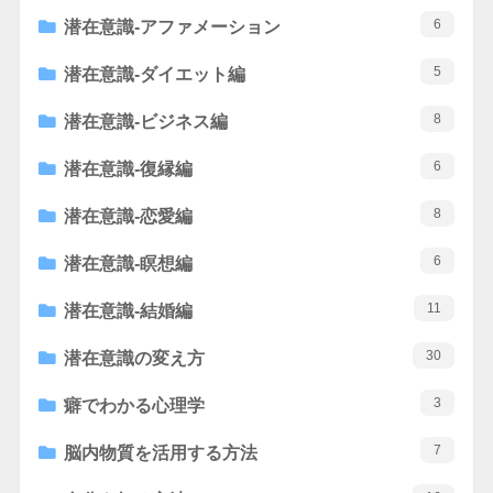
6
潜在意識-アファメーション
5
潜在意識-ダイエット編
8
潜在意識-ビジネス編
6
潜在意識-復縁編
8
潜在意識-恋愛編
6
潜在意識-瞑想編
11
潜在意識-結婚編
30
潜在意識の変え方
3
癖でわかる心理学
7
脳内物質を活用する方法