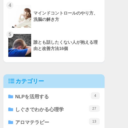
4
マインドコントロールのやり方、
洗脳の解き方
5
誰とも話したくない人が抱える理
由と改善方法16個
カテゴリー
4
NLPを活用する
27
しぐさでわかる心理学
13
アロマテラピー