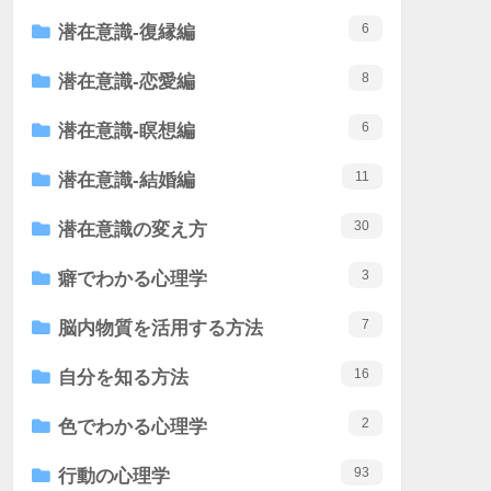
6
潜在意識-復縁編
8
潜在意識-恋愛編
6
潜在意識-瞑想編
11
潜在意識-結婚編
30
潜在意識の変え方
3
癖でわかる心理学
7
脳内物質を活用する方法
16
自分を知る方法
2
色でわかる心理学
93
行動の心理学