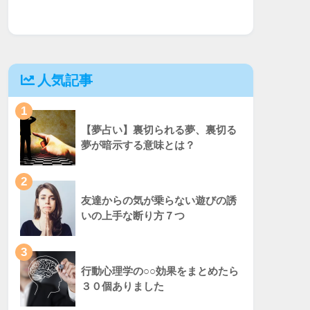
人気記事
1
【夢占い】裏切られる夢、裏切る
夢が暗示する意味とは？
2
友達からの気が乗らない遊びの誘
いの上手な断り方７つ
3
行動心理学の○○効果をまとめたら
３０個ありました