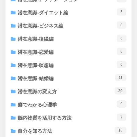
5
潜在意識-ダイエット編
8
潜在意識-ビジネス編
6
潜在意識-復縁編
8
潜在意識-恋愛編
6
潜在意識-瞑想編
11
潜在意識-結婚編
30
潜在意識の変え方
3
癖でわかる心理学
7
脳内物質を活用する方法
16
自分を知る方法