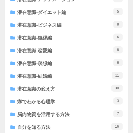
5
潜在意識-ダイエット編
8
潜在意識-ビジネス編
6
潜在意識-復縁編
8
潜在意識-恋愛編
6
潜在意識-瞑想編
11
潜在意識-結婚編
30
潜在意識の変え方
3
癖でわかる心理学
7
脳内物質を活用する方法
16
自分を知る方法